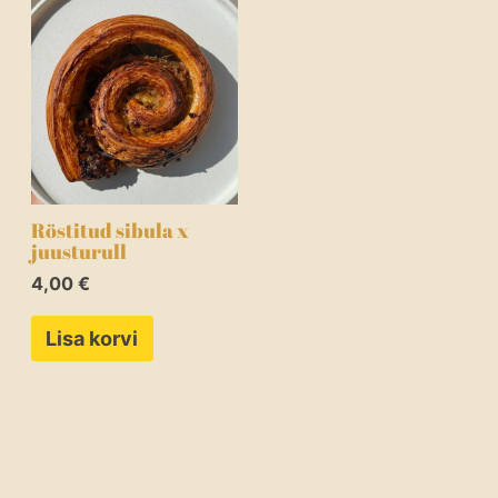
Röstitud sibula x
juusturull
4,00
€
Lisa korvi