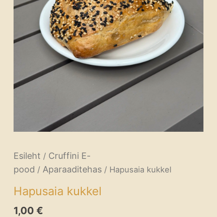
Esileht
Cruffini E-
/
pood
Aparaaditehas
/
/ Hapusaia kukkel
Hapusaia kukkel
1,00
€