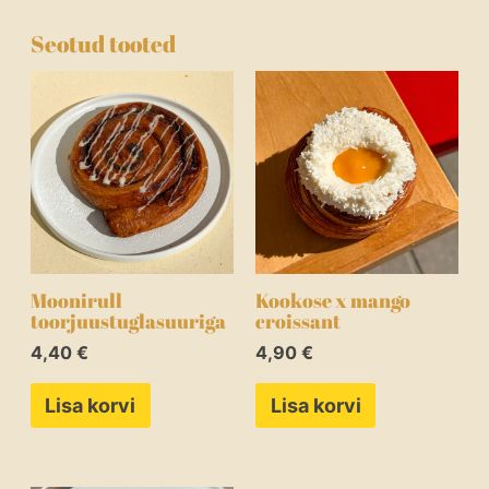
Seotud tooted
Moonirull
Kookose x mango
toorjuustuglasuuriga
croissant
4,40
€
4,90
€
Lisa korvi
Lisa korvi