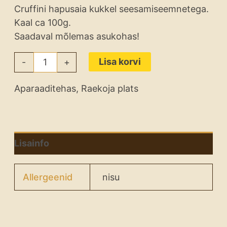
Cruffini hapusaia kukkel seesamiseemnetega.
Kaal ca 100g.
Saadaval mõlemas asukohas!
Lisa korvi
-
+
Aparaaditehas
,
Raekoja plats
Lisainfo
Allergeenid
nisu