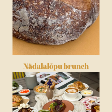
Nädalalõpu brunch