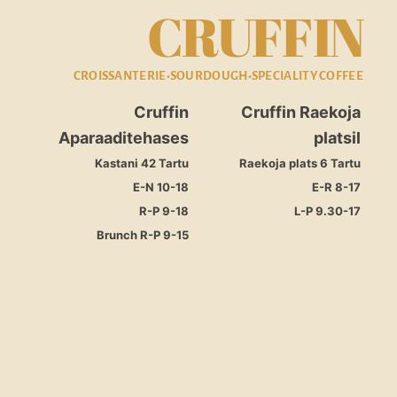
CRUFFIN
CROISSANTERIE•SOURDOUGH•SPECIALITY COFFEE
Cruffin
Cruffin Raekoja
Aparaaditehases
platsil
Kastani 42 Tartu
Raekoja plats 6 Tartu
E-N 10-18
E-R 8-17
R-P 9-18
L-P 9.30-17
Brunch R-P 9-15