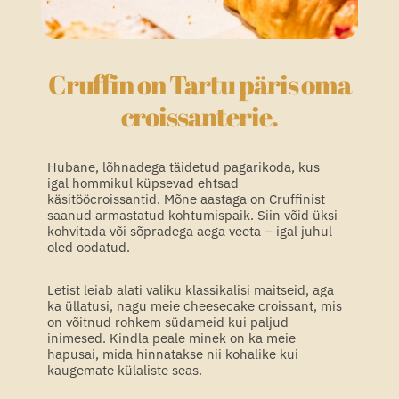
Cruffin on Tartu päris oma
croissanterie.
Hubane, lõhnadega täidetud pagarikoda, kus
igal hommikul küpsevad ehtsad
käsitööcroissantid. Mõne aastaga on Cruffinist
saanud armastatud kohtumispaik. Siin võid üksi
kohvitada või sõpradega aega veeta – igal juhul
oled oodatud.
Letist leiab alati valiku klassikalisi maitseid, aga
ka üllatusi, nagu meie cheesecake croissant, mis
on võitnud rohkem südameid kui paljud
inimesed. Kindla peale minek on ka meie
hapusai, mida hinnatakse nii kohalike kui
kaugemate külaliste seas.