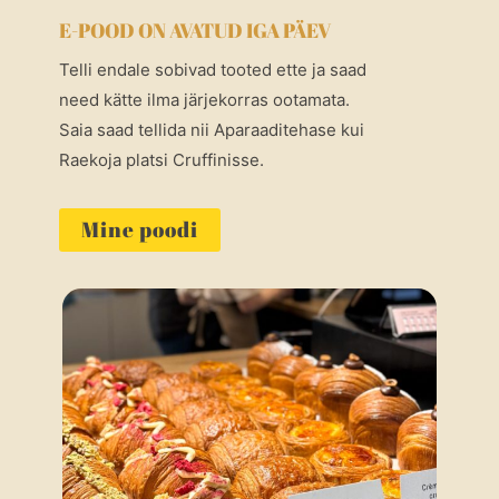
E-POOD ON AVATUD IGA PÄEV
Telli endale sobivad tooted ette ja saad
need kätte ilma järjekorras ootamata.
Saia saad tellida nii Aparaaditehase kui
Raekoja platsi Cruffinisse.
Mine poodi