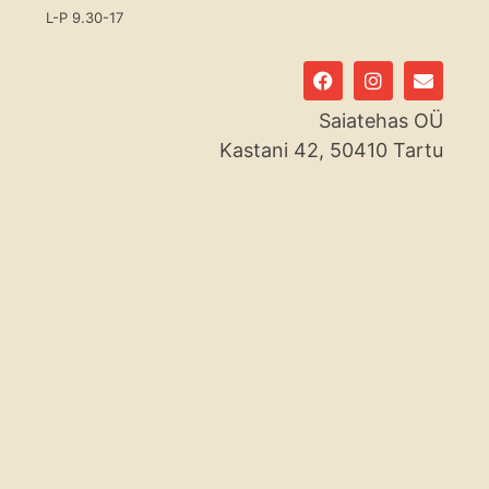
L-P 9.30-17
F
I
E
a
n
n
c
s
v
Saiatehas OÜ
e
t
e
b
a
l
Kastani 42, 50410 Tartu
o
g
o
o
r
p
k
a
e
m