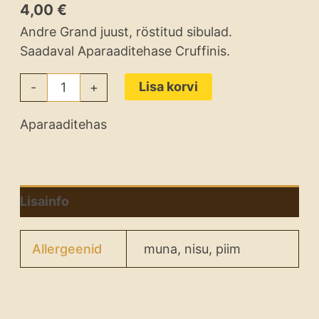
4,00
€
Andre Grand juust, röstitud sibulad.
Saadaval Aparaaditehase Cruffinis.
Lisa korvi
-
+
Aparaaditehas
Lisainfo
Allergeenid
muna, nisu, piim