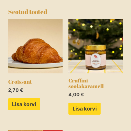
Seotud tooted
Cruffini
Croissant
soolakaramell
2,70
€
4,00
€
Lisa korvi
Lisa korvi