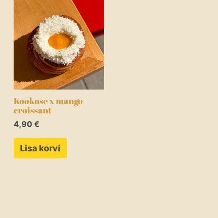
Kookose x mango
croissant
4,90
€
Lisa korvi