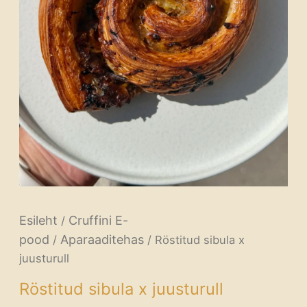
Esileht
Cruffini E-
/
pood
Aparaaditehas
/
/ Röstitud sibula x
juusturull
Röstitud sibula x juusturull